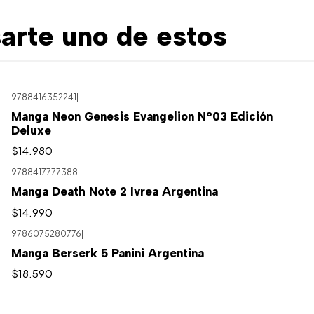
arte uno de estos
9788416352241
|
Manga Neon Genesis Evangelion N°03 Edición
Deluxe
$14.980
9788417777388
|
Agotado
Manga Death Note 2 Ivrea Argentina
$14.990
9786075280776
|
Manga Berserk 5 Panini Argentina
$18.590