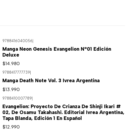
9788416040056
|
Agotado
Manga Neon Genesis Evangelion N°01 Edición
Deluxe
$14.980
9788417777739
|
Agotado
Manga Death Note Vol. 3 Ivrea Argentina
$13.990
9788410007789
|
Evangelion: Proyecto De Crianza De Shinji Ikari #
02, De Osamu Takahashi. Editorial Ivrea Argentina,
Tapa Blanda, Edición 1 En Español
$12.990