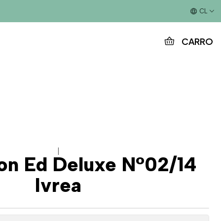
Este es el texto del slide
CL
CARRO
|
on Ed Deluxe N°02/14
Ivrea