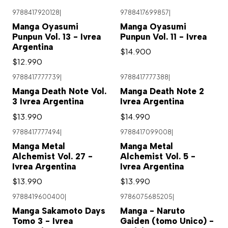
9788417920128
|
9788417699857
|
Agotado
Manga Oyasumi
Manga Oyasumi
Punpun Vol. 13 - Ivrea
Punpun Vol. 11 - Ivrea
Argentina
$14.900
$12.990
9788417777739
|
9788417777388
|
Agotado
Agotado
Manga Death Note Vol.
Manga Death Note 2
3 Ivrea Argentina
Ivrea Argentina
$13.990
$14.990
9788417777494
|
9788417099008
|
Manga Metal
Manga Metal
Alchemist Vol. 27 -
Alchemist Vol. 5 -
Ivrea Argentina
Ivrea Argentina
$13.990
$13.990
9788419600400
|
9786075685205
|
Manga Sakamoto Days
Manga - Naruto
Tomo 3 - Ivrea
Gaiden (tomo Unico) -