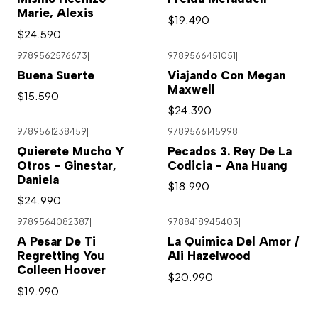
Marie, Alexis
$19.490
$24.590
9789562576673
|
9789566451051
|
Buena Suerte
Viajando Con Megan
Maxwell
$15.590
$24.390
9789561238459
|
9789566145998
|
Quierete Mucho Y
Pecados 3. Rey De La
Otros - Ginestar,
Codicia - Ana Huang
Daniela
$18.990
$24.990
9789564082387
|
9788418945403
|
A Pesar De Ti
La Quimica Del Amor /
Regretting You
Ali Hazelwood
Colleen Hoover
$20.990
$19.990