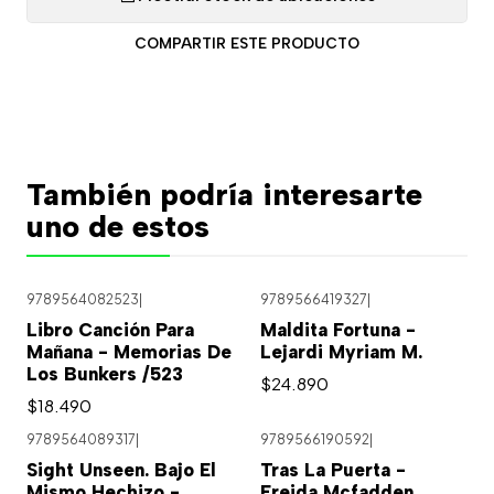
COMPARTIR ESTE PRODUCTO
También podría interesarte
uno de estos
9789564082523
|
9789566419327
|
Libro Canción Para
Maldita Fortuna -
Mañana - Memorias De
Lejardi Myriam M.
Los Bunkers /523
$24.890
$18.490
9789564089317
|
9789566190592
|
Sight Unseen. Bajo El
Tras La Puerta -
Mismo Hechizo -
Freida Mcfadden