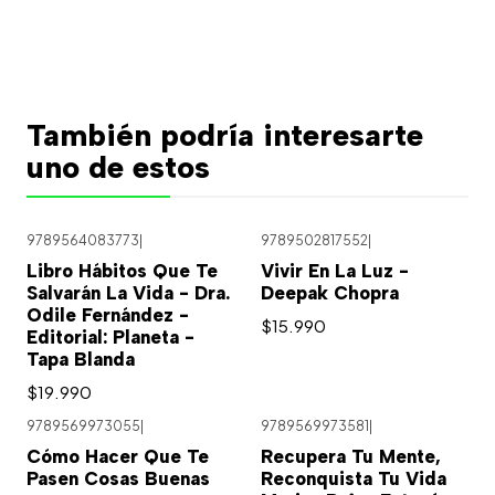
También podría interesarte
uno de estos
9789564083773
|
9789502817552
|
Libro Hábitos Que Te
Vivir En La Luz -
Salvarán La Vida - Dra.
Deepak Chopra
Odile Fernández -
$15.990
Editorial: Planeta -
Tapa Blanda
$19.990
9789569973055
|
9789569973581
|
Cómo Hacer Que Te
Recupera Tu Mente,
Pasen Cosas Buenas
Reconquista Tu Vida