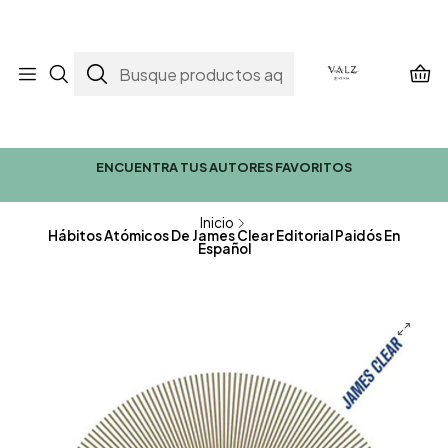
ENCUENTRA TUS AUTORES FAVORITOS
Inicio
Hábitos Atómicos De James Clear Editorial Paidós En
Español