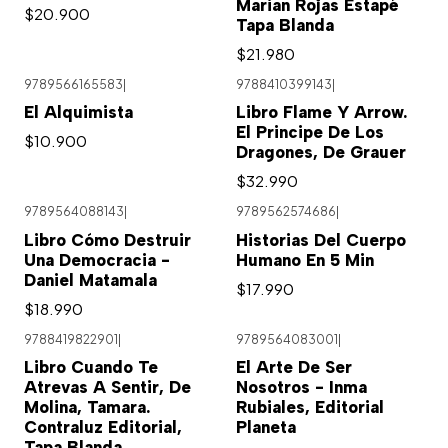
Marian Rojas Estapé
$20.900
Tapa Blanda
$21.980
9789566165583
|
9788410399143
|
El Alquimista
Libro Flame Y Arrow.
El Principe De Los
$10.900
Dragones, De Grauer
$32.990
9789564088143
|
9789562574686
|
Libro Cómo Destruir
Historias Del Cuerpo
Una Democracia -
Humano En 5 Min
Daniel Matamala
$17.990
$18.990
9788419822901
|
9789564083001
|
Libro Cuando Te
El Arte De Ser
Atrevas A Sentir, De
Nosotros - Inma
Molina, Tamara.
Rubiales, Editorial
Contraluz Editorial,
Planeta
Tapa Blanda