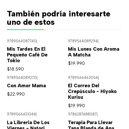
También podría interesarte
uno de estos
9789564087740
|
9789564089294
|
Mis Tardes En El
Mis Lunes Con Aroma
Pequeño Café De
A Matcha
Tokio
$19.990
$18.590
9789564089270
|
9789566463054
|
Con Amor Mama
El Correo Del
Crepúsculo - Hiyoko
$22.990
Kurisu
$19.990
9789566451044
|
9786287688087
|
La Libreria De Los
Terapia Para Llevar
Viernes - Natori
Tapa Blanda de Ana