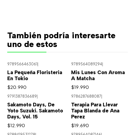
También podría interesarte
uno de estos
9789566463061
|
9789564089294
|
La Pequeña Floristeria
Mis Lunes Con Aroma
En Tokio
A Matcha
$20.990
$19.990
9791387836689
|
9786287688087
|
Sakamoto Days, De
Terapia Para Llevar
Yoto Suzuki. Sakamoto
Tapa Blanda de Ana
Days, Vol. 15
Perez
$12.990
$19.690
9788419531278
|
9789564087146
|