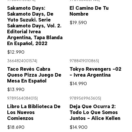
Sakamoto Days:
El Camino De Tu
Sakamoto Days, De
Nombre
Yuto Suzuki. Serie
$19.590
Sakamoto Days, Vol. 2.
Editorial Ivrea
Argentina, Tapa Blanda
En Español, 2022
$12.990
3664824001574
|
9788419010865
|
Taco Revés Cabra
Tokyo Revengers -02
Queso Pizza Juego De
- Ivrea Argentina
Mesa En Español
$14.990
$13.990
9789564084015
|
9789569963605
|
Agotado
Libro La Biblioteca De
Deja Que Ocurra 2:
Los Nuevos
Todo Lo Que Somos
Comienzos
Juntos - Alice Kellen
$18.690
$14.900