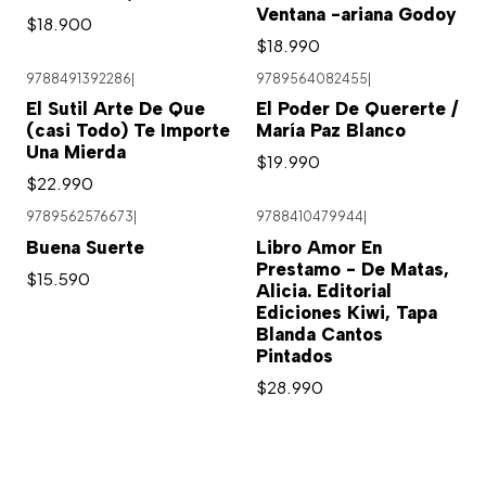
Ventana -ariana Godoy
$18.900
$18.990
9788491392286
|
9789564082455
|
El Sutil Arte De Que
El Poder De Quererte /
(casi Todo) Te Importe
María Paz Blanco
Una Mierda
$19.990
$22.990
9789562576673
|
9788410479944
|
Buena Suerte
Libro Amor En
Prestamo - De Matas,
$15.590
Alicia. Editorial
Ediciones Kiwi, Tapa
Blanda Cantos
Pintados
$28.990