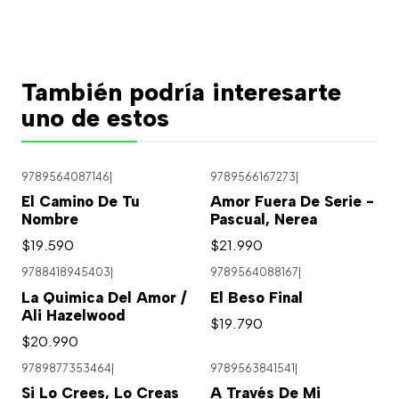
También podría interesarte
uno de estos
9789564087146
|
9789566167273
|
El Camino De Tu
Amor Fuera De Serie -
Nombre
Pascual, Nerea
$19.590
$21.990
9788418945403
|
9789564088167
|
La Quimica Del Amor /
El Beso Final
Ali Hazelwood
$19.790
$20.990
9789877353464
|
9789563841541
|
Agotado
Si Lo Crees, Lo Creas
A Través De Mi