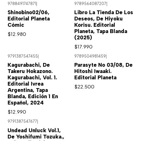
9788491747871
|
9789564087207
|
Shinobino02/06,
Libro La Tienda De Los
Editorial Planeta
Deseos, De Hiyoku
Cómic
Korisu. Editorial
Planeta, Tapa Blanda
$12.980
(2025)
$17.990
9791387547455
|
9789504981459
|
Kagurabachi, De
Parasyte No 03/08, De
Takeru Hokazono.
Hitoshi Iwaaki.
Kagurabachi, Vol. 1.
Editorial Planeta
Editorial Ivrea
$22.500
Argentina, Tapa
Blanda, Edición 1 En
Español, 2024
$12.990
9791387547677
|
Undead Unluck Vol.1,
De Yoshifumi Tozuka.,