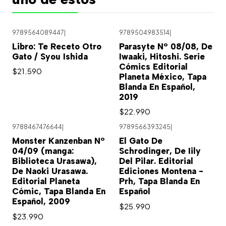
9789564089447
|
9789504983514
|
Libro: Te Receto Otro
Parasyte Nº 08/08, De
Gato / Syou Ishida
Iwaaki, Hitoshi. Serie
Cómics Editorial
$21.590
Planeta México, Tapa
Blanda En Español,
2019
$22.990
9788467476644
|
9789566393245
|
Monster Kanzenban Nº
El Gato De
04/09 (manga:
Schrodinger, De Iily
Biblioteca Urasawa),
Del Pilar. Editorial
De Naoki Urasawa.
Ediciones Montena -
Editorial Planeta
Prh, Tapa Blanda En
Cómic, Tapa Blanda En
Español
Español, 2009
$25.990
$23.990