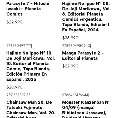
Parasyte 7 - Hitoshi
Hajime No Ippo Nº 08,
Iwaaki - Planeta
De Joji Morikawa., Vol.
Comics
8. Editorial Planeta
Comics Argentica,
$22.990
Tapa Blanda, Edición 1
En Español, 2024
$28.990
9789504991717
|
9789504980940
|
Hajime No Ippo Nº 10,
Manga Parasyte 2 -
De Joji Morikawa., Vol.
Editorial Planeta
10. Editorial Planeta
$22.990
Cómic, Tapa Blanda,
Edición Primera En
Español, 2025
$28.990
9791387892173
|
9788467476644
|
Chainsaw Man 20, De
Monster Kanzenban Nº
Tatsuki Fujimoto.
04/09 (manga:
Chainsaw Man, Vol. 20.
Biblioteca Urasawa),