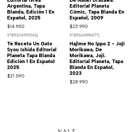
Editorial Ivrea
De Naoki Urasawa.
Argentina, Tapa
Editorial Planeta
Blanda, Edición 1 En
Cómic, Tapa Blanda En
Español, 2025
Español, 2009
$14.950
$23.990
9789504991045
|
9789504984177
|
Agotado
Te Receto Un Gato
Hajime No Ippo 2 - Joji
Syou Ishida Editorial
Morikawa, De
Planeta Tapa Blanda
Morikawa, Joji.
Edición 1 En Español
Editorial Planeta, Tapa
2025
Blanda En Español,
2023
$21.590
$28.990