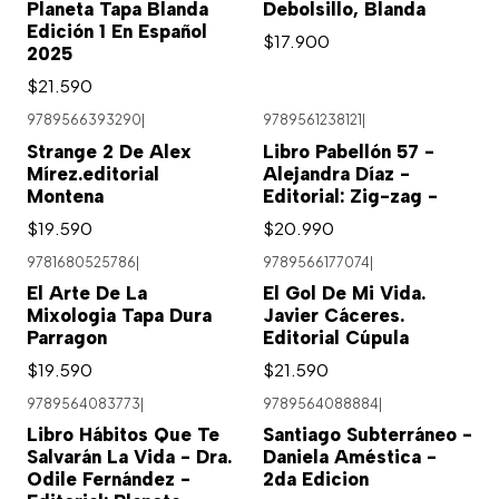
Planeta Tapa Blanda
Debolsillo, Blanda
Edición 1 En Español
$17.900
2025
$21.590
9789566393290
|
9789561238121
|
Strange 2 De Alex
Libro Pabellón 57 -
Mírez.editorial
Alejandra Díaz -
Montena
Editorial: Zig-zag -
$19.590
$20.990
9781680525786
|
9789566177074
|
Agotado
El Arte De La
El Gol De Mi Vida.
Mixologia Tapa Dura
Javier Cáceres.
Parragon
Editorial Cúpula
$19.590
$21.590
9789564083773
|
9789564088884
|
Libro Hábitos Que Te
Santiago Subterráneo -
Salvarán La Vida - Dra.
Daniela Améstica -
Odile Fernández -
2da Edicion