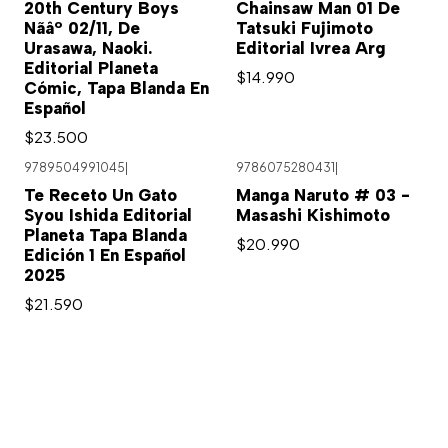
20th Century Boys
Chainsaw Man 01 De
Nãâº 02/11, De
Tatsuki Fujimoto
Urasawa, Naoki.
Editorial Ivrea Arg
Editorial Planeta
$14.990
Cómic, Tapa Blanda En
Español
$23.500
9789504991045
|
9786075280431
|
Agotado
Te Receto Un Gato
Manga Naruto # 03 -
Syou Ishida Editorial
Masashi Kishimoto
Planeta Tapa Blanda
$20.990
Edición 1 En Español
2025
$21.590