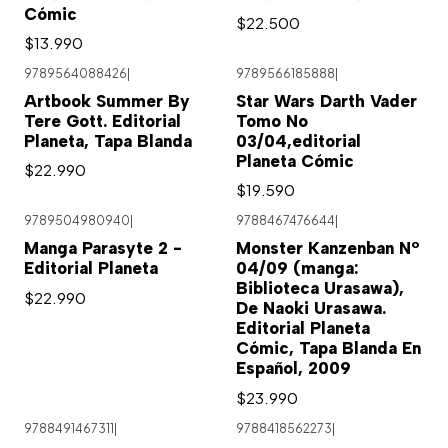
Cómic
$22.500
$13.990
9789564088426
|
9789566185888
|
Artbook Summer By
Star Wars Darth Vader
Tere Gott. Editorial
Tomo No
Planeta, Tapa Blanda
03/04,editorial
Planeta Cómic
$22.990
$19.590
9789504980940
|
9788467476644
|
Manga Parasyte 2 -
Monster Kanzenban Nº
Editorial Planeta
04/09 (manga:
Biblioteca Urasawa),
$22.990
De Naoki Urasawa.
Editorial Planeta
Cómic, Tapa Blanda En
Español, 2009
$23.990
9788491467311
|
9788418562273
|