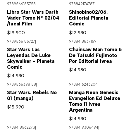
9789566185758
|
9788491747871
|
Libro Star Wars Darth
Shinobino02/06,
Vader Tomo Nº 02/04
Editorial Planeta
/lucal Film
Cómic
$19.900
$12.980
9789566185727
|
9788418837159
|
Star Wars Las
Chainsaw Man Tomo 5
Leyendas De Luke
De Tatsuki Fujimoto
Skywalker - Planeta
Por Editorial Ivrea
Comic
$14.980
$14.980
9789566398158
|
9788416243204
|
Star Wars. Rebels No
Manga Neon Genesis
01 (manga)
Evangelion Ed Deluxe
Tomo 11 Ivrea
$15.990
Argentina
$14.980
9788418562273
|
9788419306494
|