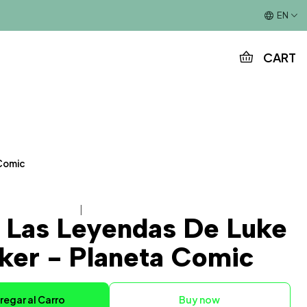
This is the slide text
EN
CART
 Comic
|
 Las Leyendas De Luke
ker - Planeta Comic
regar al Carro
Buy now