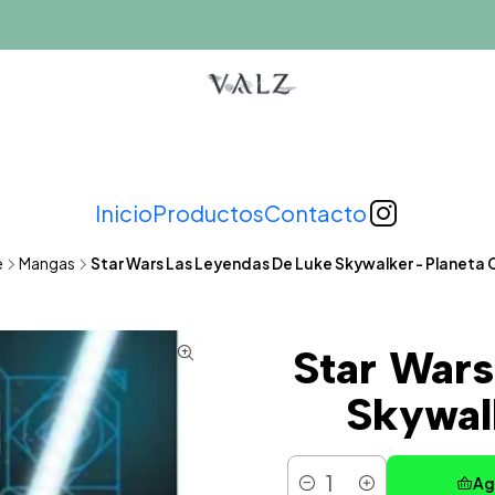
Inicio
Productos
Contacto
e
Mangas
Star Wars Las Leyendas De Luke Skywalker - Planeta
Star Wars
Skywal
Ag