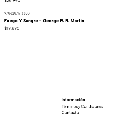
$26.990
9786287513303
|
Agotado
Fuego Y Sangre - George R. R. Martin
$19.890
Información
Términos y Condiciones
Contacto