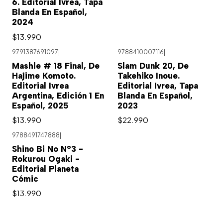
6. Editorial Ivrea, Tapa
Blanda En Español,
2024
$13.990
9791387691097
|
9788410007116
|
Agotado
Mashle # 18 Final, De
Slam Dunk 20, De
Hajime Komoto.
Takehiko Inoue.
Editorial Ivrea
Editorial Ivrea, Tapa
Argentina, Edición 1 En
Blanda En Español,
Español, 2025
2023
$13.990
$22.990
9788491747888
|
Shino Bi No N°3 -
Rokurou Ogaki -
Editorial Planeta
Cómic
$13.990