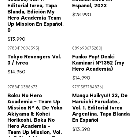
Editorial Ivrea, Tapa
Español, 2023
Blanda, Edición My
$28.990
Hero Academia Team
Up Mission En Español,
0
$13.990
9788419096395
|
889698673280
|
Tokyo Revengers Vol.
Funko Pop! Denki
3 / Ivrea
Kaminari N°1352 (my
Hero Academia)
$14.950
$14.990
9788410388673
|
9791387784836
|
Agotado
Boku No Hero
Manga Haikyu!! 33, De
Academia - Team Up
Haruichi Furudate.,
Mission N° 6, De Yoko
Vol. 1. Editorial Ivrea
Akiyama & Kohei
Argentina, Tapa Blanda
Horikoshi. Boku No
En Español
Hero Academia -
$13.590
Team Up Mission, Vol.