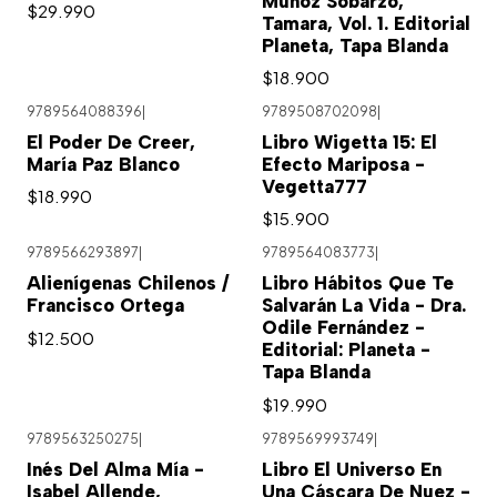
Muñoz Sobarzo,
$29.990
Tamara, Vol. 1. Editorial
Planeta, Tapa Blanda
$18.900
9789564088396
|
9789508702098
|
El Poder De Creer,
Libro Wigetta 15: El
María Paz Blanco
Efecto Mariposa -
Vegetta777
$18.990
$15.900
9789566293897
|
9789564083773
|
Alienígenas Chilenos /
Libro Hábitos Que Te
Francisco Ortega
Salvarán La Vida - Dra.
Odile Fernández -
$12.500
Editorial: Planeta -
Tapa Blanda
$19.990
9789563250275
|
9789569993749
|
Inés Del Alma Mía -
Libro El Universo En
Isabel Allende,
Una Cáscara De Nuez -