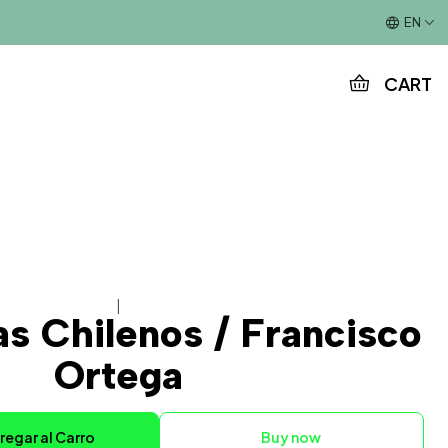
This is the slide text
EN
CART
|
as Chilenos / Francisco
Ortega
regar al Carro
Buy now