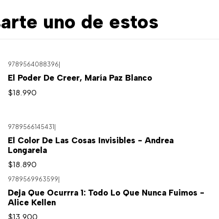
arte uno de estos
9789564088396
|
El Poder De Creer, María Paz Blanco
$18.990
9789566145431
|
El Color De Las Cosas Invisibles - Andrea
Longarela
$18.890
9789569963599
|
Agotado
Deja Que Ocurrra 1: Todo Lo Que Nunca Fuimos -
Alice Kellen
$13.900