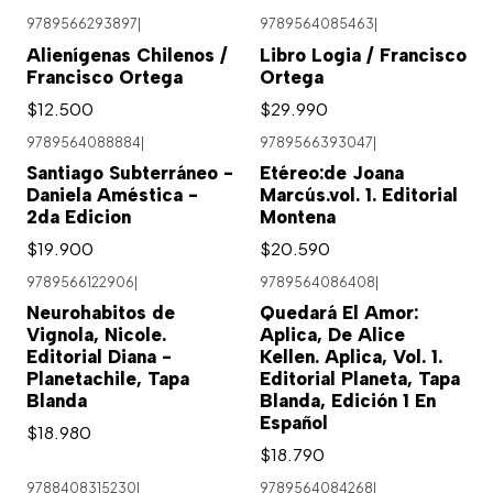
9789566293897
|
9789564085463
|
Alienígenas Chilenos /
Libro Logia / Francisco
Francisco Ortega
Ortega
$12.500
$29.990
9789564088884
|
9789566393047
|
Santiago Subterráneo -
Etéreo:de Joana
Daniela Améstica -
Marcús.vol. 1. Editorial
2da Edicion
Montena
$19.900
$20.590
9789566122906
|
9789564086408
|
Neurohabitos de
Quedará El Amor:
Vignola, Nicole.
Aplica, De Alice
Editorial Diana -
Kellen. Aplica, Vol. 1.
Planetachile, Tapa
Editorial Planeta, Tapa
Blanda
Blanda, Edición 1 En
Español
$18.980
$18.790
9788408315230
|
9789564084268
|