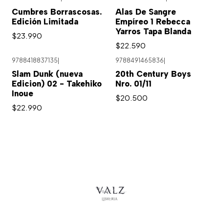
Agotado
Cumbres Borrascosas.
Alas De Sangre
Edición Limitada
Empíreo 1 Rebecca
Yarros Tapa Blanda
$23.990
$22.590
9788418837135
|
9788491465836
|
Agotado
Slam Dunk (nueva
20th Century Boys
Edicion) 02 - Takehiko
Nro. 01/11
Inoue
$20.500
$22.990