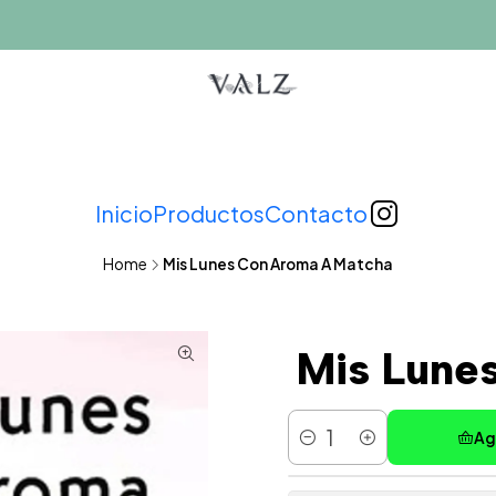
Inicio
Productos
Contacto
Home
Mis Lunes Con Aroma A Matcha
Mis Lune
Ag
Cantidad