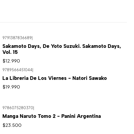
9791387836689
|
Sakamoto Days, De Yoto Suzuki. Sakamoto Days,
Vol. 15
$12.990
9789566451044
|
La Libreria De Los Viernes - Natori Sawako
$19.990
9786075280370
|
Manga Naruto Tomo 2 - Panini Argentina
$23.500