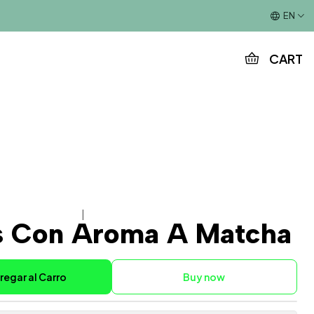
This is the slide text
EN
CART
|
s Con Aroma A Matcha
regar al Carro
Buy now