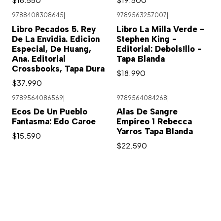
9788408308645
|
9789563257007
|
Agotado
Libro Pecados 5. Rey
Libro La Milla Verde -
De La Envidia. Edicion
Stephen King -
Especial, De Huang,
Editorial: Debols!llo -
Ana. Editorial
Tapa Blanda
Crossbooks, Tapa Dura
$18.990
$37.990
9789564086569
|
9789564084268
|
Ecos De Un Pueblo
Alas De Sangre
Fantasma: Edo Caroe
Empíreo 1 Rebecca
Yarros Tapa Blanda
$15.590
$22.590