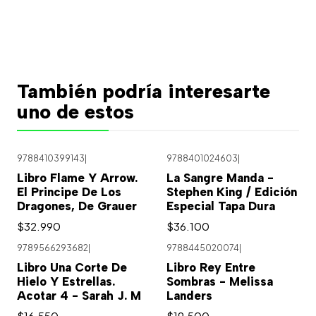
También podría interesarte
uno de estos
9788410399143
|
9788401024603
|
Agotado
Libro Flame Y Arrow.
La Sangre Manda -
El Principe De Los
Stephen King / Edición
Dragones, De Grauer
Especial Tapa Dura
$32.990
$36.100
9789566293682
|
9788445020074
|
Libro Una Corte De
Libro Rey Entre
Hielo Y Estrellas.
Sombras - Melissa
Acotar 4 - Sarah J. M
Landers
$16.550
$19.500