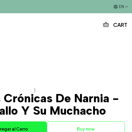
This is the slide text
EN
CART
|
s Crónicas De Narnia -
allo Y Su Muchacho
regar al Carro
Buy now