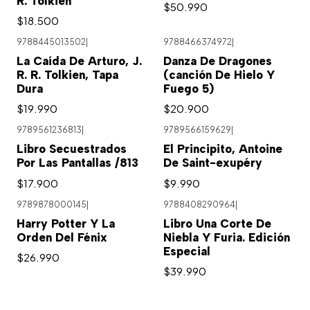
R. Tolkien
$50.990
$18.500
9788445013502
|
9788466374972
|
La Caída De Arturo, J.
Danza De Dragones
R. R. Tolkien, Tapa
(canción De Hielo Y
Dura
Fuego 5)
$19.990
$20.900
9789561236813
|
9789566159629
|
Libro Secuestrados
El Principito, Antoine
Por Las Pantallas /813
De Saint-exupéry
$17.900
$9.990
9789878000145
|
9788408290964
|
Harry Potter Y La
Libro Una Corte De
Orden Del Fénix
Niebla Y Furia. Edición
Especial
$26.990
$39.990