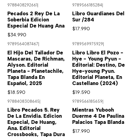
9788408292661
|
9789566185284
|
Pecados 2 Rey De La
Libro Guardianes Del
Soberbia Edicion
Sur /284
Especial De Huang Ana
$17.990
$34.990
9789564087467
|
9789569975929
|
El Hijo Del Tallador De
Libro Libro El Pozo -
Mascaras, De Richman,
Hye - Young Pyun -
Alyson. Editorial
Editorial: Destino, De
Planeta - Planetachile,
Hye-young Pyun.
Tapa Blanda En
Editorial Planeta, En
Español, 2025
Castellano (2024)
$18.590
$19.590
9788408308645
|
9789566185659
|
Libro Pecados 5. Rey
Mientras Yubooh
De La Envidia. Edicion
Duerme 4 De Paulina
Especial, De Huang,
Palacios Tapa Blanda
Ana. Editorial
$17.990
Crossbooks, Tapa Dura