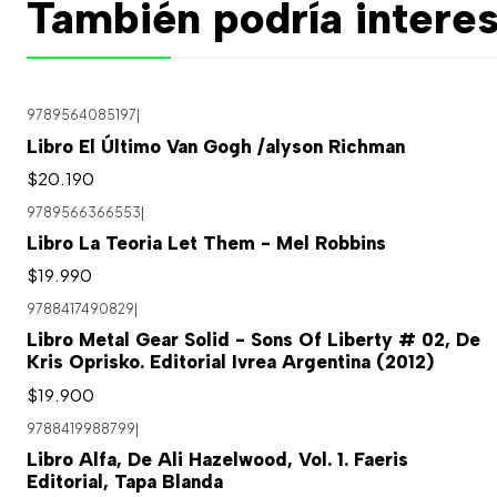
También podría interes
9789564085197
|
Libro El Último Van Gogh /alyson Richman
$20.190
9789566366553
|
Libro La Teoria Let Them - Mel Robbins
$19.990
9788417490829
|
Agotado
Libro Metal Gear Solid - Sons Of Liberty # 02, De
Kris Oprisko. Editorial Ivrea Argentina (2012)
$19.900
9788419988799
|
Libro Alfa, De Ali Hazelwood, Vol. 1. Faeris
Editorial, Tapa Blanda