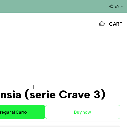
This is the slide text
EN
CART
|
nsia (serie Crave 3)
regar al Carro
Buy now