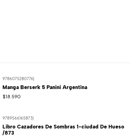
9786075280776
|
Manga Berserk 5 Panini Argentina
$18.590
9789566165873
|
Libro Cazadores De Sombras 1-ciudad De Hueso
/873