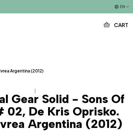
This is the slide text
EN
CART
 Ivrea Argentina (2012)
|
al Gear Solid - Sons Of
# 02, De Kris Oprisko.
 Ivrea Argentina (2012)