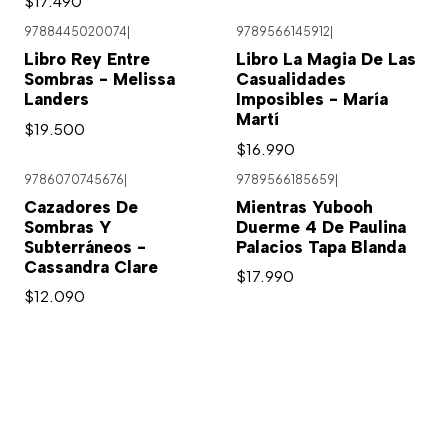
$17.490
9788445020074
|
9789566145912
|
Libro Rey Entre
Libro La Magia De Las
Sombras - Melissa
Casualidades
Landers
Imposibles - María
Martí
$19.500
$16.990
9786070745676
|
9789566185659
|
Cazadores De
Mientras Yubooh
Sombras Y
Duerme 4 De Paulina
Subterráneos -
Palacios Tapa Blanda
Cassandra Clare
$17.990
$12.090