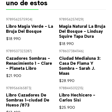
uno de estos
9789562575904
|
9789562574129
|
Libro Magia Verde - La
Magia Natural La Bruja
Bruja Del Bosque
Del Bosque - Lindsay
Squire Tapa Dura
$18.990
$18.990
9789507323287
|
9786073841146
|
Cazadores Sombras -
Ciudad Medialuna 3:
Renacimiento 1 - Clare
Casa De Flama Y
- Planeta Libro
Sombra - Sarah J.
Maas
$21.900
$28.990
9789566165873
|
9788445012215
|
Libro Cazadores De
Libro Hechicero -
Sombras 1-ciudad De
Carlos Sisí
Hueso /873
$25.900