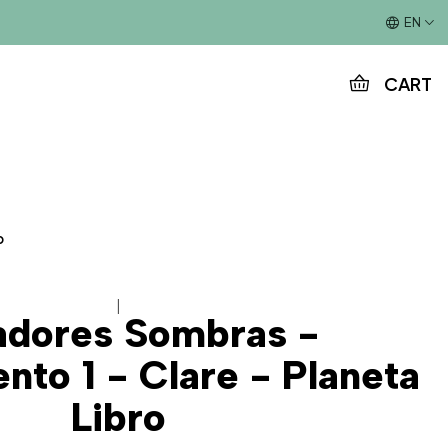
This is the slide text
EN
CART
o
|
adores Sombras -
nto 1 - Clare - Planeta
Libro