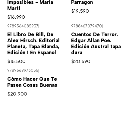
Imposibles - María
Parragon
Martí
$19.590
$16.990
9789564085937
|
9788467079470
|
El Libro De Bill, De
Cuentos De Terror.
Alex Hirsch. Editorial
Edgar Allan Poe.
Planeta, Tapa Blanda,
Edición Austral tapa
Edición 1 En Español
dura
$15.500
$20.590
9789569973055
|
Cómo Hacer Que Te
Pasen Cosas Buenas
$20.900