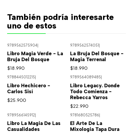
También podría interesarte
uno de estos
9789562575904
|
9789562574051
|
Libro Magia Verde - La
La Bruja Del Bosque -
Bruja Del Bosque
Magia Terrenal
$18.990
$18.990
9788445012215
|
9789564089485
|
Libro Hechicero -
Libro Legacy. Donde
Carlos Sisí
Todo Comienza -
Rebecca Yarros
$25.900
$22.990
9789566145912
|
9781680525786
|
Agotado
Libro La Magia De Las
El Arte De La
Casualidades
Mixologia Tapa Dura