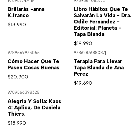
9789877474114
|
9789564083773
|
Brillarás -anna
Libro Hábitos Que Te
K.franco
Salvarán La Vida - Dra.
Odile Fernández -
$13.990
Editorial: Planeta -
Tapa Blanda
$19.990
9789569973055
|
9786287688087
|
Cómo Hacer Que Te
Terapia Para Llevar
Pasen Cosas Buenas
Tapa Blanda de Ana
Perez
$20.900
$19.690
9789566398325
|
Alegría Y Sofía: Kaos
4: Aplica, De Daniela
Thiers.
$18.990