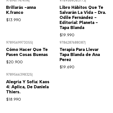
9789877474114
|
9789564083773
|
Brillarás -anna
Libro Hábitos Que Te
K.franco
Salvarán La Vida - Dra.
Odile Fernández -
$13.990
Editorial: Planeta -
Tapa Blanda
$19.990
9789569973055
|
9786287688087
|
Cómo Hacer Que Te
Terapia Para Llevar
Pasen Cosas Buenas
Tapa Blanda de Ana
Perez
$20.900
$19.690
9789566398325
|
Alegría Y Sofía: Kaos
4: Aplica, De Daniela
Thiers.
$18.990