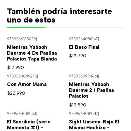
También podría interesarte
uno de estos
9789566185659
|
9789564088167
|
Mientras Yubooh
El Beso Final
Duerme 4 De Paulina
$19.790
Palacios Tapa Blanda
$17.990
9789564089270
|
9789569994661
|
Con Amor Mama
Mientras Yubooh
Duerme 2 / Paulina
$22.990
Palacios
$19.590
9789564089133
|
9789564089317
|
El Sacrificio (serie
Sight Unseen. Bajo El
Memento #1) -
Mismo Hechizo -