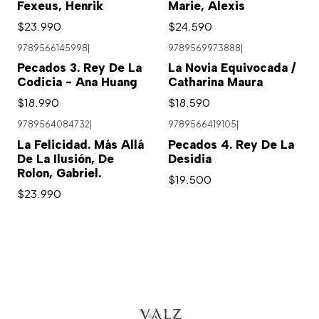
Fexeus, Henrik
Marie, Alexis
$23.990
$24.590
9789566145998
|
9789569973888
|
Pecados 3. Rey De La
La Novia Equivocada /
Codicia - Ana Huang
Catharina Maura
$18.990
$18.590
9789564084732
|
9789566419105
|
La Felicidad. Más Allá
Pecados 4. Rey De La
De La Ilusión, De
Desidia
Rolon, Gabriel.
$19.500
$23.990