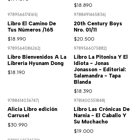
$18.890
9789566174165
|
9788491465836
|
Agotado
Libro El Camino De
20th Century Boys
Tus Números /165
Nro. 01/11
$18.990
$20.500
9789564086262
|
9789566075882
|
Libro Bienvenidos A La
Libro La Pitonisa Y El
Librería Hyunam Dong
Idiota - Jonas
Jonasson - Editorial:
$18.190
Salamandra - Tapa
Blanda
$18.390
9788414036747
|
9781400351848
|
Alicia Libro edición
Libro Las Crónicas De
Carrusel
Narnia - El Caballo Y
Su Muchacho
$30.990
$19.000