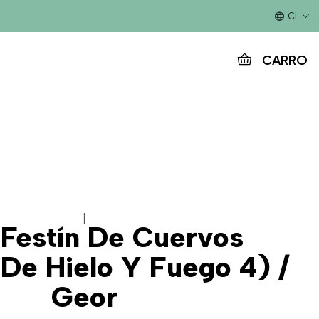
Este es el texto del slide
CL
CARRO
|
 Festín De Cuervos
 De Hielo Y Fuego 4) /
Geor