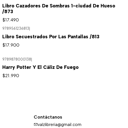
Libro Cazadores De Sombras 1-ciudad De Hueso
/873
$17.490
9789561236813
|
Libro Secuestrados Por Las Pantallas /813
$17.900
9789878000138
|
Harry Potter Y El Cáliz De Fuego
$21.990
Contáctanos
valzlibreria@gmail.com