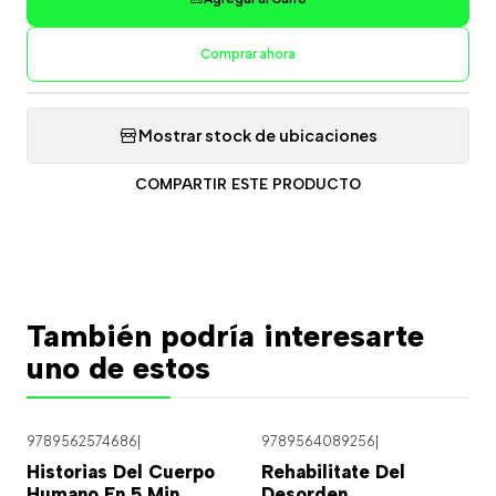
Comprar ahora
Mostrar stock de ubicaciones
COMPARTIR ESTE PRODUCTO
También podría interesarte
uno de estos
9789562574686
|
9789564089256
|
Historias Del Cuerpo
Rehabilitate Del
Humano En 5 Min
Desorden