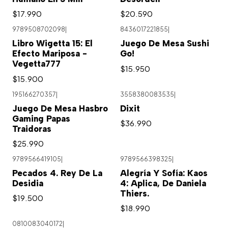
$17.990
$20.590
9789508702098
|
8436017221855
|
Libro Wigetta 15: El
Juego De Mesa Sushi
Efecto Mariposa -
Go!
Vegetta777
$15.950
$15.900
195166270357
|
3558380083535
|
Juego De Mesa Hasbro
Dixit
Gaming Papas
$36.990
Traidoras
$25.990
9789566419105
|
9789566398325
|
Pecados 4. Rey De La
Alegría Y Sofía: Kaos
Desidia
4: Aplica, De Daniela
Thiers.
$19.500
$18.990
0810083040172
|