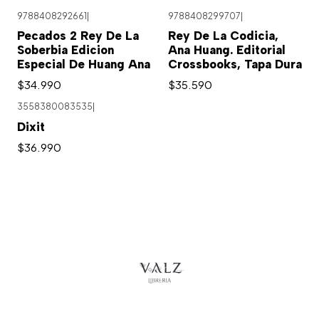
9788408292661
|
9788408299707
|
Pecados 2 Rey De La
Rey De La Codicia,
Soberbia Edicion
Ana Huang. Editorial
Especial De Huang Ana
Crossbooks, Tapa Dura
$34.990
$35.590
3558380083535
|
Dixit
$36.990