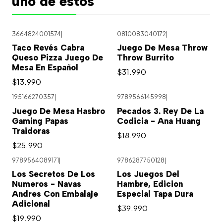
uno de estos
3664824001574
|
0810083040172
|
Agotado
Taco Revés Cabra
Juego De Mesa Throw
Queso Pizza Juego De
Throw Burrito
Mesa En Español
$31.990
$13.990
195166270357
|
9789566145998
|
Juego De Mesa Hasbro
Pecados 3. Rey De La
Gaming Papas
Codicia - Ana Huang
Traidoras
$18.990
$25.990
9789564089171
|
9786287750128
|
Agotado
Agotado
Los Secretos De Los
Los Juegos Del
Numeros - Navas
Hambre, Edicion
Andres Con Embalaje
Especial Tapa Dura
Adicional
$39.990
$19.990