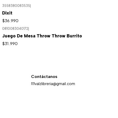
3558380083535
|
Dixit
$36.990
0810083040172
|
Agotado
Juego De Mesa Throw Throw Burrito
$31.990
Contáctanos
valzlibreria@gmail.com