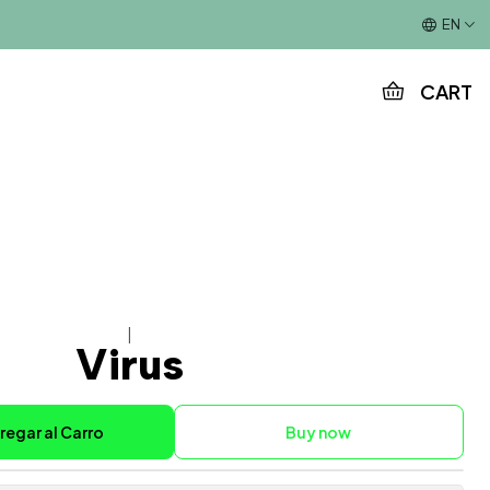
This is the slide text
EN
CART
|
Virus
regar al Carro
Buy now