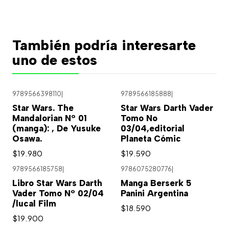
También podría interesarte
uno de estos
9789566398110
|
9789566185888
|
Star Wars. The
Star Wars Darth Vader
Mandalorian Nº 01
Tomo No
(manga): , De Yusuke
03/04,editorial
Osawa.
Planeta Cómic
$19.980
$19.590
9789566185758
|
9786075280776
|
Libro Star Wars Darth
Manga Berserk 5
Vader Tomo Nº 02/04
Panini Argentina
/lucal Film
$18.590
$19.900