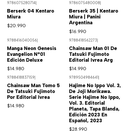
9786075280714
|
9786075480008
|
Agotado
Berserk 04 Kentaro
Berserk 35 | Kentaro
Miura
Miura | Panini
Argentina
$20.990
$16.990
9788416040056
|
9788418562273
|
Agotado
Manga Neon Genesis
Chainsaw Man 01 De
Evangelion N°01
Tatsuki Fujimoto
Edición Deluxe
Editorial Ivrea Arg
$14.980
$14.990
9788418837159
|
9789504984641
|
Chainsaw Man Tomo 5
Hajime No Ippo Vol. 3,
De Tatsuki Fujimoto
De Joji Morikawa.
Por Editorial Ivrea
Serie Hajime No Ippo,
Vol. 3. Editorial
$14.980
Planeta, Tapa Blanda,
Edición 2023 En
Español, 2023
$28.990