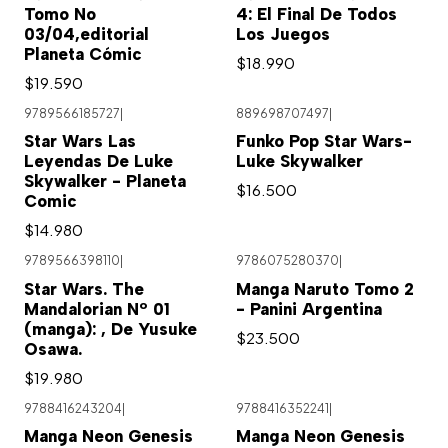
Tomo No
4: El Final De Todos
03/04,editorial
Los Juegos
Planeta Cómic
$18.990
$19.590
9789566185727
|
889698707497
|
Star Wars Las
Funko Pop Star Wars-
Leyendas De Luke
Luke Skywalker
Skywalker - Planeta
$16.500
Comic
$14.980
9789566398110
|
9786075280370
|
Star Wars. The
Manga Naruto Tomo 2
Mandalorian Nº 01
- Panini Argentina
(manga): , De Yusuke
$23.500
Osawa.
$19.980
9788416243204
|
9788416352241
|
Manga Neon Genesis
Manga Neon Genesis