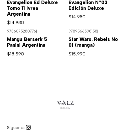
Evangelion Ed Deluxe
Evangelion N°03
Tomo 11 Ivrea
Edición Deluxe
Argentina
$14.980
$14.980
9786075280776
|
9789566398158
|
Manga Berserk 5
Star Wars. Rebels No
Panini Argentina
01 (manga)
$18.590
$15.990
Síguenos