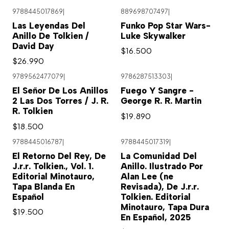
9788445017869
|
889698707497
|
Las Leyendas Del
Funko Pop Star Wars-
Anillo De Tolkien /
Luke Skywalker
David Day
$16.500
$26.990
9789562477079
|
9786287513303
|
Agotado
El Señor De Los Anillos
Fuego Y Sangre -
2 Las Dos Torres / J. R.
George R. R. Martin
R. Tolkien
$19.890
$18.500
9788445016787
|
9788445017319
|
Agotado
El Retorno Del Rey, De
La Comunidad Del
J.r.r. Tolkien., Vol. 1.
Anillo. Ilustrado Por
Editorial Minotauro,
Alan Lee (ne
Tapa Blanda En
Revisada), De J.r.r.
Español
Tolkien. Editorial
Minotauro, Tapa Dura
$19.500
En Español, 2025