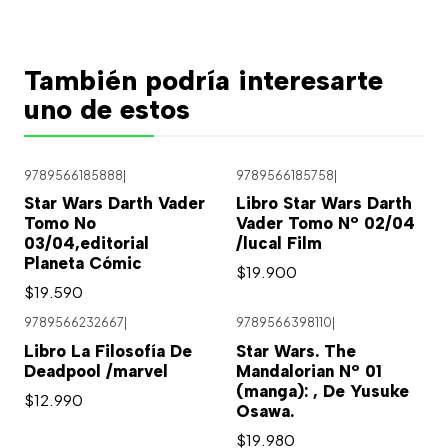
También podría interesarte
uno de estos
9789566185888
|
9789566185758
|
Star Wars Darth Vader
Libro Star Wars Darth
Tomo No
Vader Tomo Nº 02/04
03/04,editorial
/lucal Film
Planeta Cómic
$19.900
$19.590
9789566232667
|
9789566398110
|
Libro La Filosofía De
Star Wars. The
Deadpool /marvel
Mandalorian Nº 01
(manga): , De Yusuke
$12.990
Osawa.
$19.980