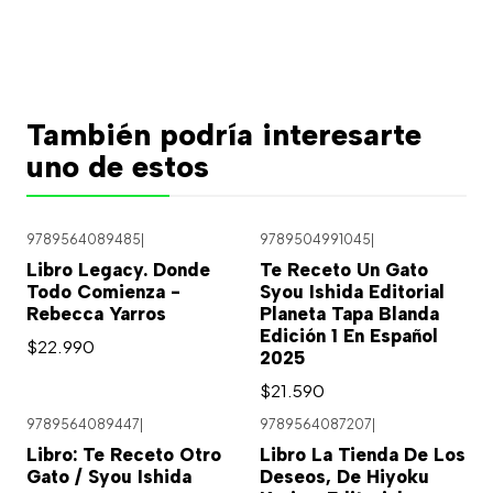
También podría interesarte
uno de estos
9789564089485
|
9789504991045
|
Agotado
Libro Legacy. Donde
Te Receto Un Gato
Todo Comienza -
Syou Ishida Editorial
Rebecca Yarros
Planeta Tapa Blanda
Edición 1 En Español
$22.990
2025
$21.590
9789564089447
|
9789564087207
|
Libro: Te Receto Otro
Libro La Tienda De Los
Gato / Syou Ishida
Deseos, De Hiyoku