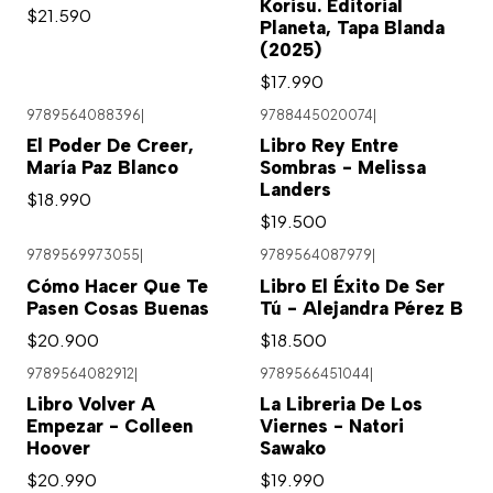
Korisu. Editorial
$21.590
Planeta, Tapa Blanda
(2025)
$17.990
9789564088396
|
9788445020074
|
El Poder De Creer,
Libro Rey Entre
María Paz Blanco
Sombras - Melissa
Landers
$18.990
$19.500
9789569973055
|
9789564087979
|
Cómo Hacer Que Te
Libro El Éxito De Ser
Pasen Cosas Buenas
Tú - Alejandra Pérez B
$20.900
$18.500
9789564082912
|
9789566451044
|
Libro Volver A
La Libreria De Los
Empezar - Colleen
Viernes - Natori
Hoover
Sawako
$20.990
$19.990