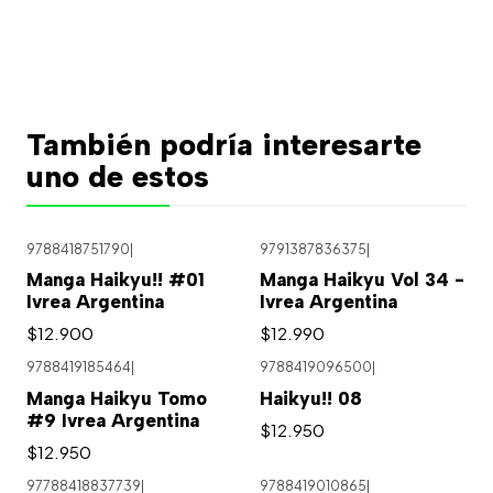
También podría interesarte
uno de estos
9788418751790
|
9791387836375
|
Agotado
Manga Haikyu!! #01
Manga Haikyu Vol 34 -
Ivrea Argentina
Ivrea Argentina
$12.900
$12.990
9788419185464
|
9788419096500
|
Manga Haikyu Tomo
Haikyu!! 08
#9 Ivrea Argentina
$12.950
$12.950
97788418837739
|
9788419010865
|