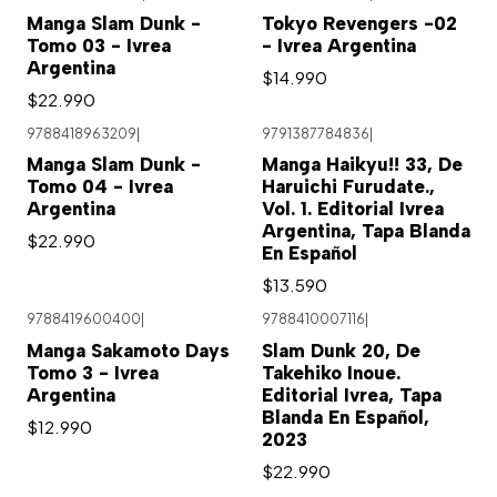
Manga Slam Dunk -
Tokyo Revengers -02
Tomo 03 - Ivrea
- Ivrea Argentina
Argentina
$14.990
$22.990
9788418963209
|
9791387784836
|
Agotado
Agotado
Manga Slam Dunk -
Manga Haikyu!! 33, De
Tomo 04 - Ivrea
Haruichi Furudate.,
Argentina
Vol. 1. Editorial Ivrea
Argentina, Tapa Blanda
$22.990
En Español
$13.590
9788419600400
|
9788410007116
|
Agotado
Manga Sakamoto Days
Slam Dunk 20, De
Tomo 3 - Ivrea
Takehiko Inoue.
Argentina
Editorial Ivrea, Tapa
Blanda En Español,
$12.990
2023
$22.990