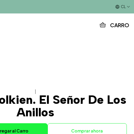
Este es el texto del slide
CL
CARRO
|
olkien. El Señor De Los
Anillos
regar al Carro
Comprar ahora