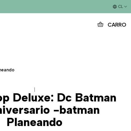
Este es el texto del slide
CL
CARRO
aneando
|
op Deluxe: Dc Batman
iversario -batman
Planeando