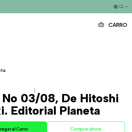
Este es el texto del slide
CL
CARRO
eta
|
 No 03/08, De Hitoshi
i. Editorial Planeta
regar al Carro
Comprar ahora