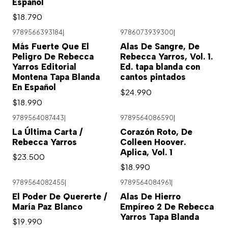
Español
$18.790
9789566393184
|
9786073939300
|
Más Fuerte Que El
Alas De Sangre, De
Peligro De Rebecca
Rebecca Yarros, Vol. 1.
Yarros Editorial
Ed. tapa blanda con
Montena Tapa Blanda
cantos pintados
En Español
$24.990
$18.990
9789564087443
|
9789564086590
|
La Última Carta /
Corazón Roto, De
Rebecca Yarros
Colleen Hoover.
Aplica, Vol. 1
$23.500
$18.990
9789564082455
|
9789564084961
|
El Poder De Quererte /
Alas De Hierro
María Paz Blanco
Empíreo 2 De Rebecca
Yarros Tapa Blanda
$19.990