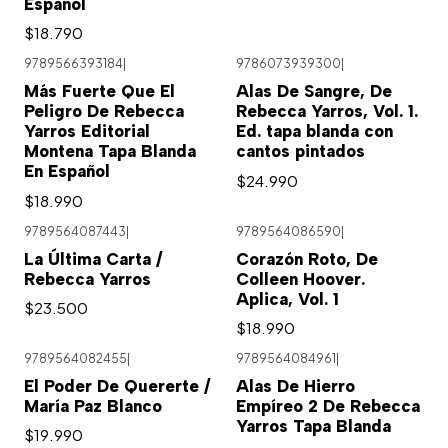
Español
$18.790
9789566393184
|
9786073939300
|
Más Fuerte Que El
Alas De Sangre, De
Peligro De Rebecca
Rebecca Yarros, Vol. 1.
Yarros Editorial
Ed. tapa blanda con
Montena Tapa Blanda
cantos pintados
En Español
$24.990
$18.990
9789564087443
|
9789564086590
|
La Última Carta /
Corazón Roto, De
Rebecca Yarros
Colleen Hoover.
Aplica, Vol. 1
$23.500
$18.990
9789564082455
|
9789564084961
|
El Poder De Quererte /
Alas De Hierro
María Paz Blanco
Empíreo 2 De Rebecca
Yarros Tapa Blanda
$19.990