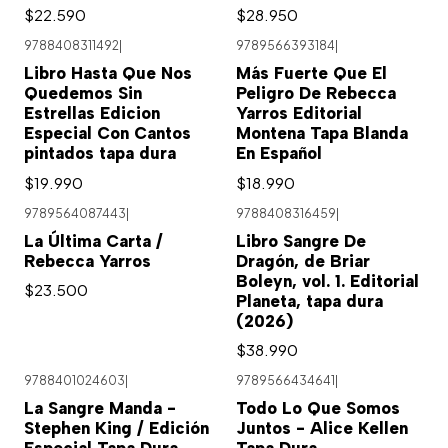
$22.590
$28.950
9788408311492
|
9789566393184
|
Libro Hasta Que Nos
Más Fuerte Que El
Quedemos Sin
Peligro De Rebecca
Estrellas Edicion
Yarros Editorial
Especial Con Cantos
Montena Tapa Blanda
pintados tapa dura
En Español
$19.990
$18.990
9789564087443
|
9788408316459
|
La Última Carta /
Libro Sangre De
Rebecca Yarros
Dragón, de Briar
Boleyn, vol. 1. Editorial
$23.500
Planeta, tapa dura
(2026)
$38.990
9788401024603
|
9789566434641
|
Agotado
La Sangre Manda -
Todo Lo Que Somos
Stephen King / Edición
Juntos - Alice Kellen