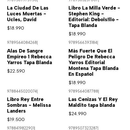
Agotado
La Ciudad De Las
Libro La Milla Verde -
Luces Muertas -
Stephen King -
Ucles, David
Editorial: Debols!llo -
Tapa Blanda
$18.990
$18.990
9789564084268
|
9789566393184
|
Alas De Sangre
Más Fuerte Que El
Empíreo 1 Rebecca
Peligro De Rebecca
Yarros Tapa Blanda
Yarros Editorial
Montena Tapa Blanda
$22.590
En Español
$18.990
9788445020074
|
9789564087788
|
Libro Rey Entre
Las Cenizas Y El Rey
Sombras - Melissa
Maldito tapa blanda
Landers
$24.990
$19.500
9788419822901
|
9789507323287
|