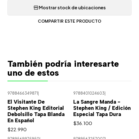
Mostrar stock de ubicaciones
COMPARTIR ESTE PRODUCTO
También podría interesarte
uno de estos
9788466349871
|
9788401024603
|
Agotado
El Visitante De
La Sangre Manda -
Stephen King Editorial
Stephen King / Edición
Debolsillo Tapa Blanda
Especial Tapa Dura
En Español
$36.100
$22.990
9789569975950
|
9789563257007
|