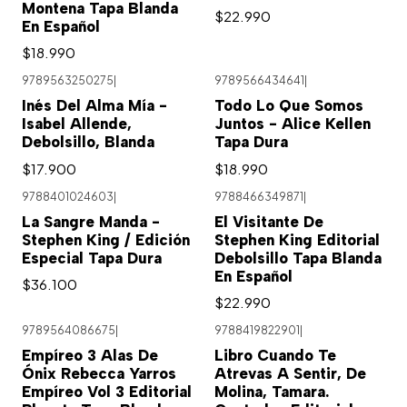
Montena Tapa Blanda
$22.990
En Español
$18.990
9789563250275
|
9789566434641
|
Inés Del Alma Mía -
Todo Lo Que Somos
Isabel Allende,
Juntos - Alice Kellen
Debolsillo, Blanda
Tapa Dura
$17.900
$18.990
9788401024603
|
9788466349871
|
Agotado
La Sangre Manda -
El Visitante De
Stephen King / Edición
Stephen King Editorial
Especial Tapa Dura
Debolsillo Tapa Blanda
En Español
$36.100
$22.990
9789564086675
|
9788419822901
|
Empíreo 3 Alas De
Libro Cuando Te
Ónix Rebecca Yarros
Atrevas A Sentir, De
Empíreo Vol 3 Editorial
Molina, Tamara.