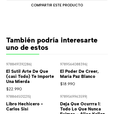
COMPARTIR ESTE PRODUCTO
También podría interesarte
uno de estos
9788491392286
|
9789564088396
|
El Sutil Arte De Que
El Poder De Creer,
(casi Todo) Te Importe
María Paz Blanco
Una Mierda
$18.990
$22.990
9788445012215
|
9789569963599
|
Agotado
Libro Hechicero -
Deja Que Ocurrra 1:
Carlos Sisí
Todo Lo Que Nunca
Fuimos - Alice Kellen