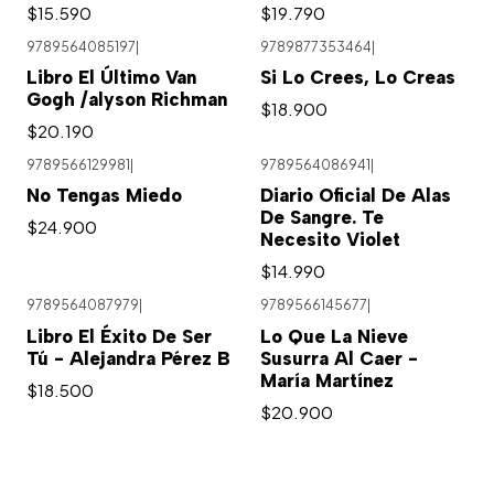
$15.590
$19.790
9789564085197
|
9789877353464
|
Agotado
Libro El Último Van
Si Lo Crees, Lo Creas
Gogh /alyson Richman
$18.900
$20.190
9789566129981
|
9789564086941
|
No Tengas Miedo
Diario Oficial De Alas
De Sangre. Te
$24.900
Necesito Violet
$14.990
9789564087979
|
9789566145677
|
Libro El Éxito De Ser
Lo Que La Nieve
Tú - Alejandra Pérez B
Susurra Al Caer -
María Martínez
$18.500
$20.900